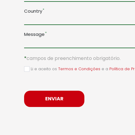
Country
Message
*
campos de preenchimento obrigatório.
Li e aceito os
Termos e Condições
e a
Política de P
ENVIAR